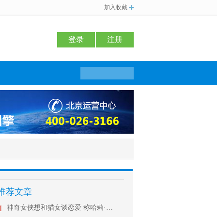
加入收藏
登录
注册
推荐文章
1
神奇女侠想和猫女谈恋爱 称哈莉·贝瑞是理想型