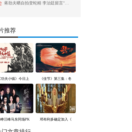
2
蒋劲夫晒自拍变蛇精 李治廷留言“简直理想型”
片推荐
《功夫小镇》今日上
《佳节》第三集：冬
徐峥汪峰马东同场PK
邓布利多确定加入《
热门文章排行