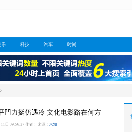
娱乐
科技
汽车
时尚
>
平凹力挺仍遇冷 文化电影路在何方
11日 09:56:27 作者：
来源：
未知