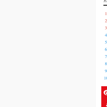
1
2
列
3
美
4
演
5
大
6
演
7
想
8
偶
9
节
1
名