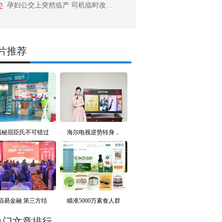
2
孕妇公交上突然临产 司机临时改道闯红灯直奔医院
片推荐
揭秘屈臣氏不可错过
海尔电视逆势转身，
佰易金融 第三方结
瞄准5000万素食人群
热门文章排行