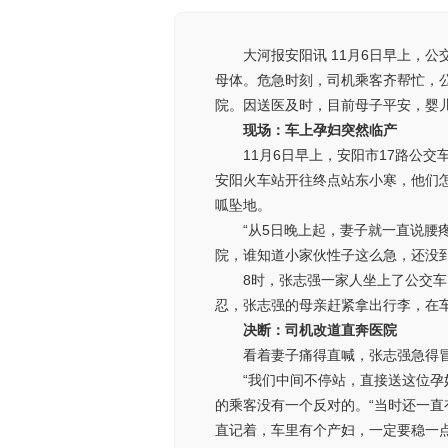
大河报安阳讯 11月6日早上，
母体。危急时刻，司机乘客齐帮忙，
院。因送医及时，目前母子平安，婴儿
现场：车上孕妇突然临产
11月6日早上，安阳市17路公
安阳火车站开往终点站东小寒，他们
呱坠地。
“从5日晚上起，妻子就一直说腰
院，谁知道小家伙性子这么急，还没
8时，张志强一家人坐上了公交车
忍，张志强的母亲赶紧拿出行李，在
决断：司机改道直奔医院
看着妻子痛得直喊，张志强急得
“我们中间不停站，直接送这位孕
的乘客没有一个反对的。“当时还一直
直记着，车里有个产妇，一定要稳一