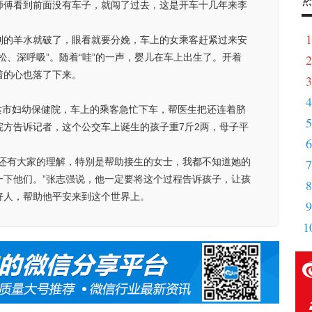
师傅看到前面没有车子，就闯了过去，这是开车十几年来李
1
利的羊水就破了，眼看就要分娩，车上的女乘客赶紧过来安
松、深呼吸”。随着“哇”的一声，婴儿在车上出生了。开着
2
杆
着的心也落了下来。
3
开
4
内
到达市妇幼保健院，车上的乘客急忙下车，帮医生把还连着脐
5
人
院方告诉记者，这个公交车上诞生的孩子重7斤2两，母子平
6
带
，还有大家的理解，特别是帮助接生的女士，我都不知道她的
7
家
一下他们。”张志强说，他一定要将这个过程告诉孩子，让孩
8
好人，帮助他平安来到这个世界上。
9
1
激