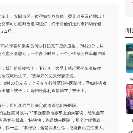
公交车上，安阳市区一位孕妇突然腹痛，婴儿迫不及待地出了
公交车司机临时改道闯红灯，终于将他们送到市妇幼保健
图
7.2斤。
交车司机李强和乘务员何沙打扫完车里的卫生，7时20分，从
怎么也不会想到，一个多小时后，一个小生命会在车厢里呱
疼，我们简单收拾了一下行李，大早上就赶紧坐车准备住
到医院就出生了。”该孕妇的丈夫张志强说。
。8时30分左右，当公交车行驶至眼科医院时，孕妇疼痛难
车里铺上被子，让媳妇杜苏利直接躺在了被子上。
冒汗，司机李强当即决定改道送他们去医院。
妇去医院可以吗？”李强着急地跟车上的乘客说，结果全车
有乘客催我说，‘快快快，先送她去医院’，那个时候我就一
点，快一点。”李强说，这是两条生命，感觉自己责任重大。