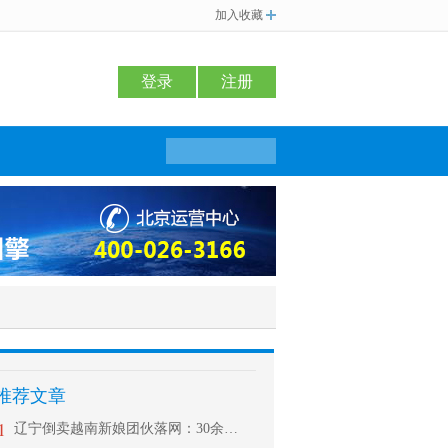
加入收藏
登录
注册
推荐文章
1
辽宁倒卖越南新娘团伙落网：30余位“新娘”被卖