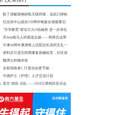
除了潜艇级钢材航天级焊接，这款口碑标
的SUV凭
纪念孙中山诞辰150周年晚宴在港隆重召
“升学教育”获近亿元A轮融资 进一步深化
容打造
开Jeep牧马人的霸道总裁——韩商言这男
上头！
中澳44周年澳洲维上议院议长深圳主礼一
一路启动
便利店引进互联网康复器械租赁，社区居
养老更方
魏博士的嗨米筷
全新指南者1.3T更自由更节能
中德护士（护理）人才交流计划
0
星空·稻田·乐队——2018王莽稻田音乐会
情开演