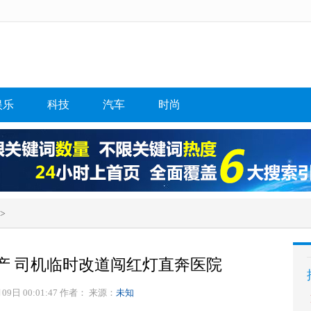
娱乐
科技
汽车
时尚
>
产 司机临时改道闯红灯直奔医院
09日 00:01:47 作者：
来源：
未知