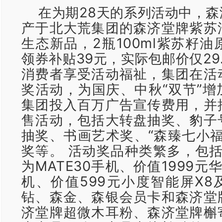
在为期28天的系列活动中，
产于北大荒集团的森济堂牌紫苏
生态新品，2瓶100ml紫苏籽油原
领券补贴39元，实际包邮价仅29
消费者享受活动福祉，集团在活
奖活动，为国庆、中秋“双节”增
集团投入百万广告宣传费用，并
售活动，包括大转盘抽奖、豹子
抽奖、书画艺术奖、“森臻七小福h
奖等。 活动奖品种类繁多，包括
为MATE30手机、价值1999元华
机、价值599元小度智能屏X8
钻、森金、森银会员卡和森济堂
济堂牌超微木耳粉、森济堂牌槲