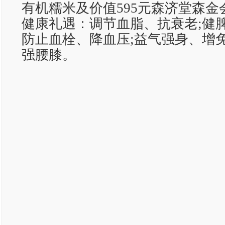
有机糯米及价值595元森济堂森金会
健康礼遇：调节血脂、抗衰老;健
防止血栓、降血压;益气强身、增
强腰膝。