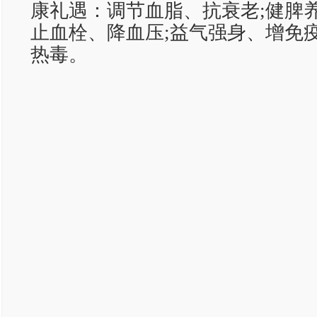
康礼遇：调节血脂、抗衰老;健脾
止血栓、降血压;益气强身、增免
热毒。