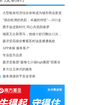
大型银发经济综合体将成为城市商业新宠
#160
“源自欧洲的色彩，卓越的传统”—2021盒
鲜生欧
携手奋进新时代 同心共筑阳春梦
湘菜又出新黑马，他做小炒日翻台12次，
势开出17
森济堂高级佐餐紫苏籽油直播遭疯抢
APP体验 服务客户
专业提升品质
森济堂集团“森臻七小福high播团”招募全
启动
多方位立体式的服务
0
服务便捷的平安金管家