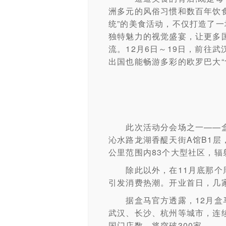
洲多元的风俗习惯和数百年饮
统”的美食活动，不仅打造了
独特魅力的视觉盛宴，让更多
流。12月6日～19日，前往
出国也能畅游多彩的欧罗巴大“
此次活动分会场之一——盒
沁水路龙湖香醍天街A馆B1层
公里范围内83个大型社区，辐
除此以外，在11月底那个周
引发消费热潮。开业首日，几家
据盒马官方透露，12月盒马
武汉、长沙、杭州等城市，连
国门店数，将突破300家。