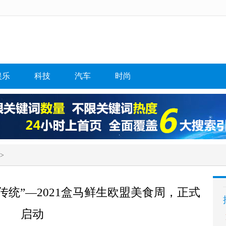
娱乐
科技
汽车
时尚
>
传统”—2021盒马鲜生欧盟美食周，正式
启动