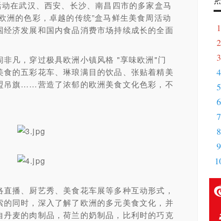
动在武汉、西安、长沙、南昌四市的多家盒马
欧洲的色彩，卓越的传统”盒马鲜生美食周活动
1
国经济发展和国内食品消费市场持续成长的全面
2
&
3
马
凡，穿过极具欧洲小镇风格 "享味欧洲"门
美食的五彩花车、琳琅满目的饮品、张贴着精美
4
盟吊旗……营造了浓郁的欧洲美食文化色彩，不
5
逆
6
7
8
9
面
1
直播、厨艺秀、美食花车展等多种互动形式，
索的同时，深入了解了欧洲的多元美食文化，并
自丹麦的肉制品，荷兰的奶制品，比利时的巧克